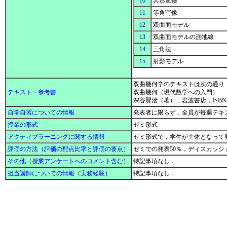
10
共形変換
11
等角写像
12
双曲面モデル
13
双曲面モデルの測地線
14
三角法
15
射影モデル
双曲幾何学のテキストは次の通り
テキスト・参考書
双曲幾何（現代数学への入門）
深谷賢治（著），岩波書店，ISBN: 978
自学自習についての情報
発表者に限らず，全員が毎週テキ
授業の形式
ゼミ形式
アクティブラーニングに関する情報
ゼミ形式で，学生が主体となって
評価の方法（評価の配点比率と評価の要点）
ゼミでの発表50％，ディスカッシ
その他（授業アンケートへのコメント含む）
特記事項なし．
担当講師についての情報（実務経験）
特記事項なし．