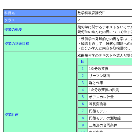
科目名
数学科教育講究II
クラス
ｃ
幾何学に関するテキストをいくつ
授業の概要
幾何学の進んだ内容について学ぶ
・幾何学の発展的な内容を学ぶこ
授業の到達目標
・輪講を通して，難解な問題への
・自分が学んだ内容を取捨選択し
双曲幾何学のテキストを選んだ場
回
1
1次分数変換
2
リーマン球面
3
群と作用
4
1次分数変換の性質
5
ポアンカレ計量
6
等長変換群
7
円盤モデル
授業計画
8
円盤モデルの測地線
9
三角形の合同条件