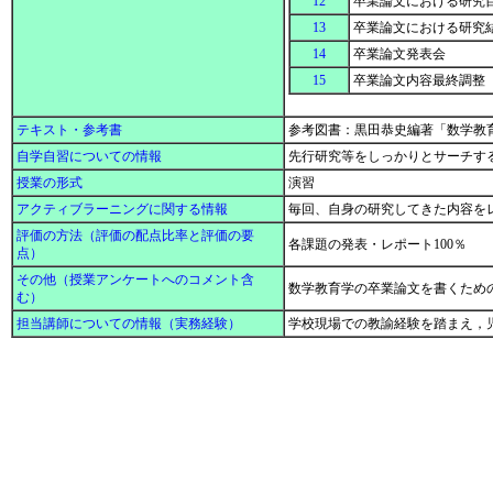
12
卒業論文における研究
13
卒業論文における研究
14
卒業論文発表会
15
卒業論文内容最終調整
テキスト・参考書
参考図書：黒田恭史編著「数学教
自学自習についての情報
先行研究等をしっかりとサーチす
授業の形式
演習
アクティブラーニングに関する情報
毎回、自身の研究してきた内容を
評価の方法（評価の配点比率と評価の要
各課題の発表・レポート100％
点）
その他（授業アンケートへのコメント含
数学教育学の卒業論文を書くため
む）
担当講師についての情報（実務経験）
学校現場での教諭経験を踏まえ，