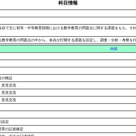
科目情報
き、各自で主に初等・中等教育段階における数学教育の問題点に関する課題をもち、そ
る数学教育の問題点の中から、各自が打開する課題を設定し、調査・分析・考察を
内容
性の検証
・意見交流
・意見交流
・意見交流
の設定
背景の記述確定