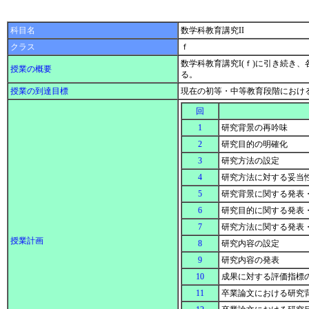
科目名
数学科教育講究II
クラス
ｆ
数学科教育講究I(ｆ)に引き続
授業の概要
る。
授業の到達目標
現在の初等・中等教育段階におけ
回
1
研究背景の再吟味
2
研究目的の明確化
3
研究方法の設定
4
研究方法に対する妥当
5
研究背景に関する発表
6
研究目的に関する発表
7
研究方法に関する発表
授業計画
8
研究内容の設定
9
研究内容の発表
10
成果に対する評価指標
11
卒業論文における研究