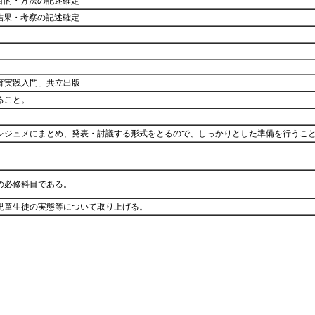
目的・方法の記述確定
結果・考察の記述確定
育実践入門」共立出版
ること。
レジュメにまとめ、発表・討議する形式をとるので、しっかりとした準備を行うこ
の必修科目である。
児童生徒の実態等について取り上げる。