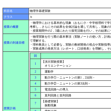
科目名
物理学基礎実験
クラス
ｂ
・物理学における基本的な現象（おもに小・中学校理科で学
授業の概要
考察し，さらにその結果を全体討論を通して共有し，現象の
・授業期間中の2，3週にわたり探究活動を行い，その結果
・物理実験を行う際の基本事項（実験ノートの使い方，計画
て理解する。
授業の到達目標
・理科教員として必要な，実験の教材開発の視点や実験指導
・実験成果の発表方法（レポート，口頭発表）を理解し，そ
回
【演示実験授業】
1
オリエンテーション
2
運動学
3
動力学①－ニュートンの第1，2法則－
4
動力学②－ニュートンの第3法則－
5
電流回路への導入
6
直列回路と並列回路
【基礎実験】
7
振動現象
授業計画