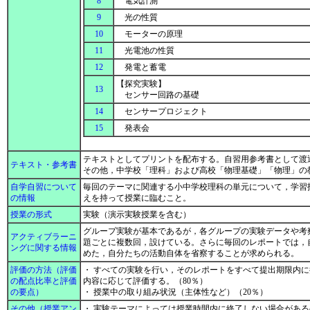
8
電気計測
9
光の性質
10
モーターの原理
11
光電池の性質
12
発電と蓄電
【探究実験】
13
センサー回路の基礎
14
センサープロジェクト
15
発表会
テキストとしてプリントを配布する。自習用参考書として渡
テキスト・参考書
その他，中学校「理科」および高校「物理基礎」「物理」の
自学自習について
毎回のテーマに関連する小中学校理科の単元について，学習
の情報
えを持って授業に臨むこと。
授業の形式
実験（演示実験授業を含む）
グループ実験が基本であるが，各グループの実験データや考
アクティブラーニ
題ごとに複数回，設けている。さらに毎回のレポートでは，
ングに関する情報
めた，自分たちの活動自体を省察することが求められる。
評価の方法（評価
・ すべての実験を行い，そのレポートをすべて提出期限内
の配点比率と評価
内容に応じて評価する。（80％）
の要点）
・ 授業中の取り組み状況（主体性など）（20％）
その他（授業アン
・ 実験テーマによっては授業時間内に終了しない場合があ