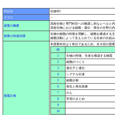
科目名
生物学I
クラス
－
高校生物と専門科目への橋渡し的なレベルと内
授業の概要
高校生物における細胞・遺伝・発生の分野の
生物や細胞の特徴を理解し、細胞を構成する主
授業の到達目標
細胞活動によって支えられている生命の仕組
本授業科目は１単位であるため、全８回の授業
回
1
生物の特徴、生体を構成する物質
2
細胞のつくり
3
遺伝子と遺伝
4
シグナル伝達
5
細胞分裂
6
発生と再生医療
7
がん
授業計画
8
学習のまとめ
9
10