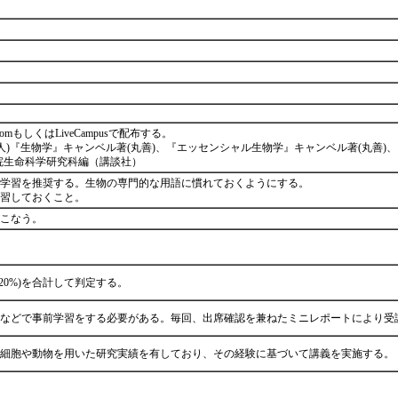
oomもしくはLiveCampusで配布する。
人)『生物学』キャンベル著(丸善)、『エッセンシャル生物学』キャンベル著(丸善)
院生命科学研究科編（講談社）
学習を推奨する。生物の専門的な用語に慣れておくようにする。
自習しておくこと。
おこなう。
る
20%)を合計して判定する。
書などで事前学習をする必要がある。毎回、出席確認を兼ねたミニレポートにより受
、細胞や動物を用いた研究実績を有しており、その経験に基づいて講義を実施する。