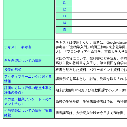
11
12
13
14
15
テキストは使用しない。資料は、Google classr
テキスト・参考書
参考書:『生物学入門』嶋田正和編(東京化学同
人)、『フロンティア生命科学』京都大学大学
次回の内容について、教科書などを読み、事前
自学自習についての情報
高校生物の教科書を入手し、該当範囲を自学
授業の形式
板書と配布した資料、パワーポイント資料で
アクティブラーニングに関する
講義形式を基本とし、討論、発表を取り入れ
情報
評価の方法（評価の配点比率と
期末試験(約80%)および複数回課す小テスト(約
評価の要点）
その他（授業アンケートへのコ
高校の生物基礎、生物未履修者は予め、教科
メント含む）
担当講師についての情報（実務
担当講師は、大学院入学以来今日まで20年間
経験）