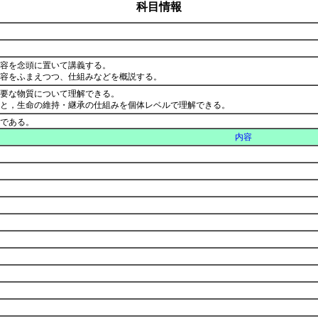
科目情報
容を念頭に置いて講義する。
内容をふまえつつ、仕組みなどを概説する。
要な物質について理解できる。
みと，生命の維持・継承の仕組みを個体レベルで理解できる。
である。
内容