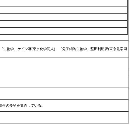
、『生物学』ケイン著(東京化学同人)、『分子細胞生物学』堅田利明訳(東京化学同
講生の要望を集約している。