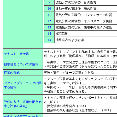
9
波動分野の実験② 音の性質
10
波動分野の実験③ 光の性質
11
電気分野の実験① コンデンサーの性質
12
電気分野の実験② オシロスコープ実習
13
電磁気分野の実験 磁場中の電子の運動
14
探究活動
15
成果発表および討論
テキストとしてプリントを配布する。自習用参考書
テキスト・参考書
科」および高校「物理基礎」「物理」の教科書，
・各実験テーマに関連する理論や概念について，上
自学自習についての情報
・班討論や全体討論の際に明らかになった自分と異
授業の形式
実験・実習（グループ活動）と討論
・グループ実験が基本であるが，各グループの実験
アクティブラーニングに関
を，実験テーマごとに設ける。
する情報
・毎回のレポートでは，自分たちの実験結果に関す
を省察することが求められる。
・すべての実験を行い，そのレポートをすべて提出
評価の方法（評価の配点比
と（80％）
率と評価の要点）
・探究活動の成果発表（10％）
・授業中の取り組み状況（主体性など）（10％）
その他（授業アンケートへ