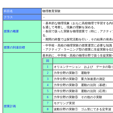
科目名
物理教育実験
クラス
－
・基本的な物理現象（おもに高校物理で学習する内
を通して考察し，現象の理解を深める。
授業の概要
・各回で扱った実験を物理授業で（特に，アクティ
る。
・期間の終盤では探究活動を行い，その結果の発表
・中学校・高校の物理実験の授業運営に必要な知識
授業の到達目標
・アクティブ・ラーニング型の授業に生徒実験を位
基本的に，中学校・高校の物理分野で扱う生徒実験
回
1
オリエンテーション および データの取
2
力学分野の実験① 運動学
3
力学分野の実験② 重力加速度の測定
4
力学分野の実験③ 運動の法則（基礎）
5
力学分野の実験④ 運動の法則（応用）
6
力学分野の実験⑤ その他の小実験
7
モデリング実習
授業計画
8
波動分野の実験① ゴム管にできる定常波