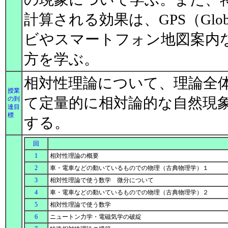
計算される効果は、GPS（Global 
ビやスマートフォン地図案内
方を学ぶ。
相対性理論について、理論全
授業
て定量的に相対論的な自然現
の到
達目
標
する。
回
1
相対性理論の概要
2
車・電車などの動いているものでの物理（古典物理学）１
3
相対性理論で使う数学 微分について
4
車・電車などの動いているものでの物理（古典物理学）２
5
相対性理論で使う数学
6
ニュートン力学・電磁気学の破綻