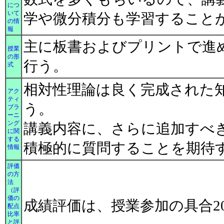
につ
いて
学や微分積分も学習すること
の情
報
主に板書およびプリントで進
授業
の形
行う。
式
相対性理論は良く完成された
アク
ティ
う。
ブラ
ーニ
ング
講義内容に、さらに追加すべ
に関
する
積極的に質問することを期待
情報
評価
の方
法
（評
価の
成績評価は、授業参加の具合2
配点
比率
と評