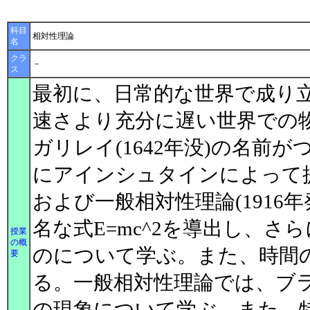
科目
相対性理論
名
クラ
－
ス
最初に、日常的な世界で成り立
速さより充分に遅い世界での
ガリレイ(1642年没)の名
にアインシュタインによって提唱
および一般相対性理論(191
名な式E=mc^2を導出し、さ
授業
の概
のについて学ぶ。また、時間
要
る。一般相対性理論では、ブ
の現象について学ぶ。また、