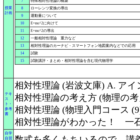
7
特殊相対性理論の構築
授業
8
ローレンツ変換の導出
計画
9
運動量について
10
E=mc^2に向けて
11
E=mc^2の導出
12
一般相対性理論 重力など
13
相対性理論のカーナビ・スマートフォン地図案内などでの応用
14
試験
15
試験講評・まとめ・相対性理論を含む現代物理学
相対性理論 (岩波文庫) A. ア
テキ
相対性理論の考え方 (物理の考え
ス
ト・
相対性理論 (物理入門コース (9)
参考
書
相対性理論がわかった！ 一
自学
数式を多くもちいるので、講
自習