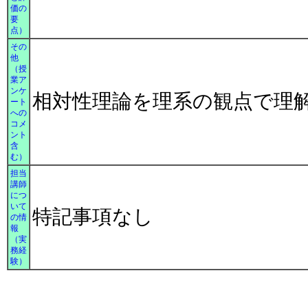
価の
要
点）
その
他
（授
業ア
ンケ
相対性理論を理系の観点で理
ート
への
コメ
ント
含
む）
担当
講師
につ
いて
特記事項なし
の情
報
（実
務経
験）