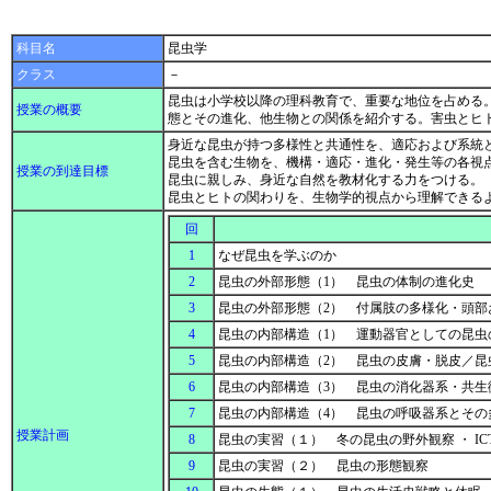
科目名
昆虫学
クラス
－
昆虫は小学校以降の理科教育で、重要な地位を占める
授業の概要
態とその進化、他生物との関係を紹介する。害虫とヒ
身近な昆虫が持つ多様性と共通性を、適応および系統
昆虫を含む生物を、機構・適応・進化・発生等の各視
授業の到達目標
昆虫に親しみ、身近な自然を教材化する力をつける。
昆虫とヒトの関わりを、生物学的視点から理解できる
回
1
なぜ昆虫を学ぶのか
2
昆虫の外部形態（1） 昆虫の体制の進化史
3
昆虫の外部形態（2） 付属肢の多様化・頭
4
昆虫の内部構造（1） 運動器官としての昆
5
昆虫の内部構造（2） 昆虫の皮膚・脱皮／
6
昆虫の内部構造（3） 昆虫の消化器系・共
7
昆虫の内部構造（4） 昆虫の呼吸器系と
授業計画
8
昆虫の実習（１） 冬の昆虫の野外観察 ・ I
9
昆虫の実習（２） 昆虫の形態観察