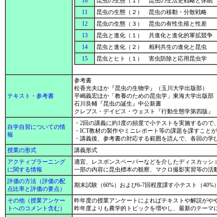
10
昆虫の生態（１） 昆虫の生活史戦略と休眠
11
昆虫の生態（２） 昆虫の移動・分散戦略
12
昆虫の生態（３） 昆虫の有性生殖と性差
13
昆虫と進化（１） 共進化と進化的軍拡競争
14
昆虫と進化（２） 相利共生の進化と昆虫
15
昆虫とヒト（１） 害虫防除と応用昆虫学
参考書
松香光夫ほか『昆虫の生物学』（玉川大学出版部）
テキスト・参考書
平嶋義宏ほか「教養のための昆虫学」東海大学出版部
石川良輔『昆虫の誕生』中公新書
クレブス・デイビス・ウェスト『行動生態学第四版』
・2回の講義に約1度の頻度で小テストを実施するので
自学自習についての情
・ICT教材の製作やミニレポート等の課題を課すこと
報
・講義後、参考書の対応する範囲を読んで、各回の学
授業の形式
講義形式
アクティブラーニング
適宜、レスポンスペーパーなどを介したディスカッシ
に関する情報
一部の内容に昆虫標本の観察、マクロ撮影実習等の活
評価の方法（評価の配
期末試験（60%）および6-7回程度課す小テスト（40
点比率と評価の要点）
その他（授業アンケー
昨年度の授業アンケートによればテキストや解説がや
トへのコメント含む）
昨年度よりも農学的トピックを増やし、最新のテーマ