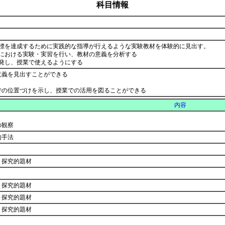
科目情報
標を達成するために実践的な指導が行えるような実験教材を体験的に見出す。
における実験・実習を行い、教材の意義を分析する
開発し、授業で使えるようにする
意義を見出すことができる
での位置づけを示し、授業での活用を図ることができる
内容
の観察
的手法
＊探究的題材
探究的題材
探究的題材
＊探究的題材