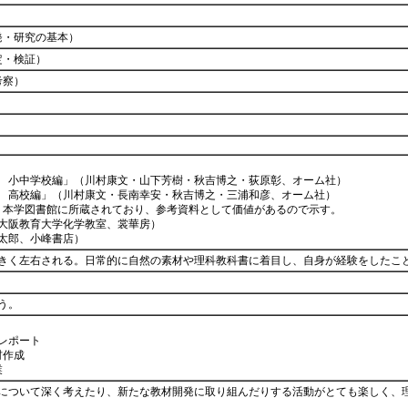
発・研究の基本）
定・検証）
考察）
 小中学校編」（川村康文・山下芳樹・秋吉博之・荻原彰、オーム社）
 高校編」（川村康文・長南幸安・秋吉博之・三浦和彦、オーム社）
学図書館に所蔵されており、参考資料として価値があるので示す。
大阪教育大学化学教室、裳華房）
太郎、小峰書店）
きく左右される。日常的に自然の素材や理科教科書に着目し、自身が経験をしたこ
行う。
験レポート
材作成
授業
について深く考えたり、新たな教材開発に取り組んだりする活動がとても楽しく、