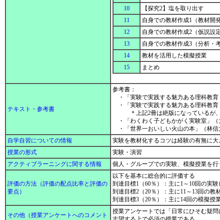
10
【探究2】塩を取り出す
11
自身での教材作成1（教材開
12
自身での教材作成2（仮説設
13
自身での教材作成3（分析・
14
教材を活用した模擬授業
15
まとめ
参考書：
・「実験で実践する魅力ある理科教育
・「実験で実践する魅力ある理科教育
テキスト・参考書
＊上記2冊は絶版になっているが、本
・「わくわく子どもかがく実験室」（
・「世界一おいしい火山の本」（林信
自学自習についての情報
実験を教材化するコツは経験の有無に大
授業の形式
実験・演習
アクティブラーニングに関する情報
個人・グループでの実験、模擬授業を
以下を基本に総合的に評価する
評価の方法（評価の配点比率と評価の
到達目標1（60％）：主に1～10回の実
要点）
到達目標2（20％）：主に11～13回の教
到達目標3（20％）：主に14回の模擬
授業アンケートでは「日常にひそむ疑問
その他（授業アンケートへのコメント
志望する上で必須の授業である。