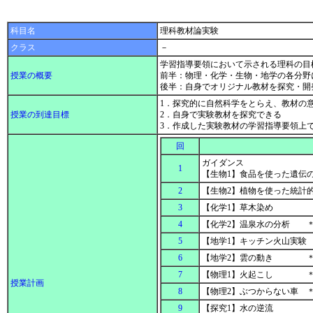
科目名
理科教材論実験
クラス
－
学習指導要領において示される理科の目
授業の概要
前半：物理・化学・生物・地学の各分野
後半：自身でオリジナル教材を探究・
1．探究的に自然科学をとらえ、教材の
授業の到達目標
2．自身で実験教材を探究できる
3．作成した実験教材の学習指導要領上
回
ガイダンス
1
【生物1】食品を使った遺伝
2
【生物2】植物を使った統計
3
【化学1】草木染め
4
【化学2】温泉水の分析 
5
【地学1】キッチン火山実験
6
【地学2】雲の動き ＊
7
【物理1】火起こし ＊
授業計画
8
【物理2】ぶつからない車 
9
【探究1】水の逆流