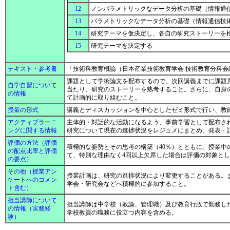
12
ノンパラメトリックなデータ分析の基礎（情報通
13
パラメトリックなデータ分析の基礎（情報通信技
14
研究テーマを仮決定し、各自の研究ストーリーを
15
研究テーマを決定する
テキスト・参考書
「技術科教育概論（日本産業技術教育学会 技術教育分科
課題として学術論文を配布するので、次回講義までに課題
自学自習について
当たり、研究のストーリーを熟考すること。さらに、自身
の情報
て計画的に取り組むこと。
授業の形式
講義とディスカッションを中心としたゼミ形式で行い、教
アクティブラーニ
主体的・対話的な活動になるよう、事前学習として配布さ
ングに関する情報
研究について現在の進捗状況をレジュメにまとめ、発表・
評価の方法（評価
積極的な姿勢とその思考の構築（40％）とともに、授業中
の配点比率と評価
て、特別な理由なく4回以上欠席した場合は評価の対象と
の要点）
その他（授業アン
授業計画は、研究の進捗状況により変更することがある。
ケートへのコメン
学会・研究会などへ積極的に参加すること。
ト含む）
担当講師について
担当講師は中学校（教諭、管理職）及び教育行政で勤務し
の情報（実務経
学校教員の職務に役立つ内容を含める。
験）