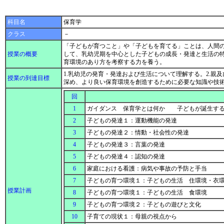
科目名
保育学
クラス
－
「子どもが育つこと」や「子どもを育てる」ことは、人間
授業の概要
して、乳幼児期を中心とした子どもの成長・発達と生活の
育環境のあり方を考察する力を養う。
1.乳幼児の発育・発達および生活について理解する。2.親
授業の到達目標
深め、より良い保育環境を創造するために必要な知識や技
回
1
ガイダンス 保育学とは何か 子どもが誕生す
2
子どもの発達１：運動機能の発達
3
子どもの発達２：情動・社会性の発達
4
子どもの発達３：言葉の発達
5
子どもの発達４：認知の発達
6
家庭における看護：病気や事故の予防と手当
7
子どもの育つ環境１：子どもの生活 住環境・衣
授業計画
8
子どもの育つ環境１：子どもの生活 食環境
9
子どもの育つ環境２：子どもの遊びと文化
10
子育ての現状１：母親の視点から