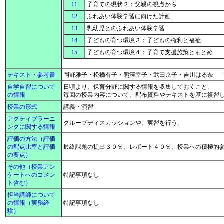
11
子育ての現状２：父親の視点から
12
ふれあい体験学習に向けた計画
13
乳幼児とのふれあい体験学習
14
子どもの育つ環境３：子どもの権利と福祉
15
子どもの育つ環境４：子育て支援施策とまとめ
テキスト・参考書
岡野雅子・松橋有子・熊澤幸子・武田京子・吉川はる奈 「新
自学自習について
日頃より、保育分野に関する情報を収集しておくこと。
の情報
毎回の授業内容について、配布資料やテキストを基に復習
授業の形式
講義・演習
アクティブラーニ
グループディスカッションや、実習を行う。
ングに関する情報
評価の方法（評価
の配点比率と評価
最終課題の提出３０％、レポート４０％、授業への積極的
の要点）
その他（授業アン
ケートへのコメン
特記事項なし
ト含む）
担当講師について
の情報（実務経
特記事項なし
験）