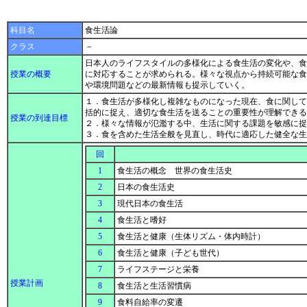
科目名
食生活論
クラス
－
日本人のライフスタイルの多様化による食生活の変化や、食
授業の概要
に対応することが求められる。様々な視点から持続可能な食
や環境問題などの最新情報も提示していく。
１．食生活が多様化し複雑なものになった現在、食に関して
括的に捉え、適切な食生活を送ることの重要性が理解できる
授業の到達目標
２．様々な情報が氾濫する中、生活に関する課題を敏感に
３．食を含めた生活全般を見直し、時代に適応した健全な
回
1
食生活の概念 世界の食生活史
2
日本の食生活史
3
現代日本の食生活
4
食生活と嗜好
5
食生活と健康（生体リズム・体内時計）
6
食生活と健康（子ども世代）
7
ライフステージと栄養
授業計画
8
食生活と生活習慣病
9
食料自給率の変遷