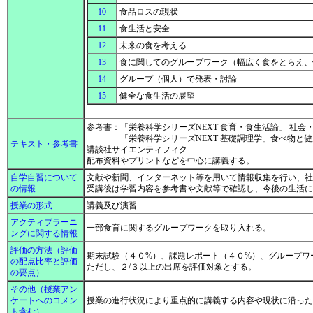
10
食品ロスの現状
11
食生活と安全
12
未来の食を考える
13
食に関してのグループワーク（幅広く食をとらえ
14
グループ（個人）で発表・討論
15
健全な食生活の展望
参考書：「栄養科学シリーズNEXT 食育・食生活論」 社会
「栄養科学シリーズNEXT 基礎調理学」食べ物と健康
テキスト・参考書
講談社サイエンティフィク
配布資料やプリントなどを中心に講義する。
自学自習について
文献や新聞、インターネット等を用いて情報収集を行い、
の情報
受講後は学習内容を参考書や文献等で確認し、今後の生活
授業の形式
講義及び演習
アクティブラーニ
一部食育に関するグループワークを取り入れる。
ングに関する情報
評価の方法（評価
期末試験（４０%）、課題レポート（４０%）、グループワ
の配点比率と評価
ただし、２/３以上の出席を評価対象とする。
の要点）
その他（授業アン
ケートへのコメン
授業の進行状況により重点的に講義する内容や現状に沿っ
ト含む）