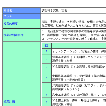
科目名
調理科学実験・実習
クラス
－
実験、実習を通じ、各料理の特徴、使用する食品
授業の概要
加工実習、献立作成をおこなうと共に、実習と関
１．食品素材の特性や調理科学の理論を実験や実
授業の到達目標
２．調理操作・技術 の基礎を習得し、実生活へ反
３．バランスのとれた日常食の献立を作成し、実
回
1
オリエンテーション 、実習台の整備、掃
洋風基礎調理（1）肉料理，コンソメスー
2
調理実験（寒天）
和食基礎調理（1）魚調理，煮物調理ほか
3
中国風基礎調理（1）揚げ調理（鶏の唐揚
4
調理実験（小麦粉の性質）
洋風基礎調理（2）炊飯（ピラフ），ポタ
5
調理実験（ゼラチン）
6
和食基礎調理（2）揚げ調理（天ぷら）ほ
和食郷土料理 寿司（丹後ばら寿司），
授業計画
7
調理実験（乾物）