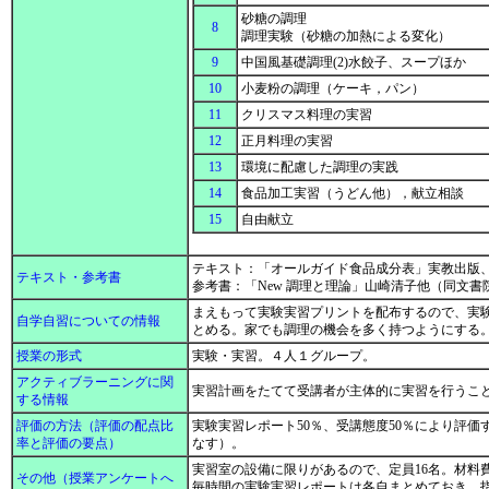
砂糖の調理
8
調理実験（砂糖の加熱による変化）
9
中国風基礎調理(2)水餃子、スープほか
10
小麦粉の調理（ケーキ，パン）
11
クリスマス料理の実習
12
正月料理の実習
13
環境に配慮した調理の実践
14
食品加工実習（うどん他），献立相談
15
自由献立
テキスト：「オールガイド食品成分表」実教出版
テキスト・参考書
参考書：「New 調理と理論」山崎清子他（同文書
まえもって実験実習プリントを配布するので、実
自学自習についての情報
とめる。家でも調理の機会を多く持つようにする
授業の形式
実験・実習。４人１グループ。
アクティブラーニングに関
実習計画をたてて受講者が主体的に実習を行うこ
する情報
評価の方法（評価の配点比
実験実習レポート50％、受講態度50％により評価
率と評価の要点）
なす）。
実習室の設備に限りがあるので、定員16名。材料
その他（授業アンケートへ
毎時間の実験実習レポートは各自まとめておき、