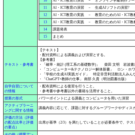
10
AI・ICT教育の演習 － オンライン学級制作ツ
11
AI・ICT教育の演習 － 生成AIソフトの演習?
12
AI・ICT教育の実践 － 教育のためのAI・ICT
13
AI・ICT教育の実践 － 教育のためのAI・ICT
14
課題発表
15
まとめ
【テキスト】
・配付資料による講義および演習とする。
【参考書】
テキスト・参考書
・「確率・統計 (理工系の基礎数学)」 柴田 文明 岩波書
・「コンピューター&テクノロジー解体新書」 ロン・ホワ
・「学校の生成AI実践ガイド」 特定非営利活動法人みん
・「ChatGPT×教師の仕事」 南部 久貴（明治図書出版）
自学自習について
・配布資料による復習を行うこと。
の情報
・参考書や参考書以外の書籍を活用すること。
授業の形式
パワーポイントによる講義とコンピュータを用いた演習
アクティブラーニ
講義内容に応じて、課題に対するグループワークやディス
ングに関する情報
評価の方法（評価
の配点比率と評価
出席が基準（2/3）を満たしていることが必要条件で、テスト
の要点）
その他（授業アン