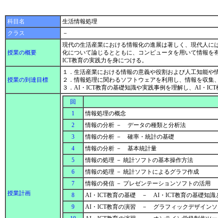
科目名
生活情報処理
クラス
－
現代の生活産業における情報化の進展は著しく、現代人に
授業の概要
化について論じるとともに、コンピュータを用いて情報を有
ICT教育の実践力を身につける。
１．生活産業における情報の意義や役割および人工知能や
授業の到達目標
２．情報処理に関わるソフトウェアを利用し、情報を収集
３．AI・ICT教育の基礎知識や実践事例を理解し、AI・I
回
1
情報処理の概念
2
情報の分析 － データの種類と分析法
3
情報の分析 － 確率・統計の基礎
4
情報の分析 － 基本統計量
5
情報の処理 － 統計ソフトの基本操作方法
6
情報の処理 － 統計ソフトによるグラフ作成
7
情報の発信 － プレゼンテーションソフトの活用
授業計画
8
AI・ICT教育の基礎 － AI・ICT教育の基礎知識
9
AI・ICT教育の演習 － グラフィックデザイン