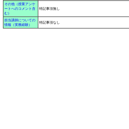
その他（授業アンケ
ートへのコメント含
特記事項無し
む）
担当講師についての
特記事項なし
情報（実務経験）