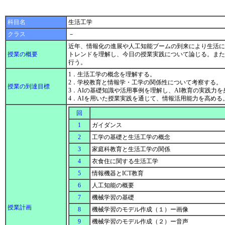
科目名
生活工学
クラス
－
近年、情報化の進展や人工知能ブームの到来により生活に
授業の概要
トレンドを理解し、今日の授業実践について論じる。また
行う。
1．生活工学の概念を理解する。
2．学校教育と情報学・工学の関係性について考察する。
授業の到達目標
3．AIの基礎知識や活用事例を理解し、AI教育の実践力
4．AIを用いた授業実践を通じて、情報活用能力を高める
回
1
ガイダンス
2
工学の基礎と生活工学の概念
3
家庭科教育と生活工学の関係
4
衣食住に関する生活工学
5
情報機器とICT教育
6
人工知能の概要
7
機械学習の基礎
授業計画
8
機械学習のモデル作成（１）ー画像
9
機械学習のモデル作成（２）ー音声