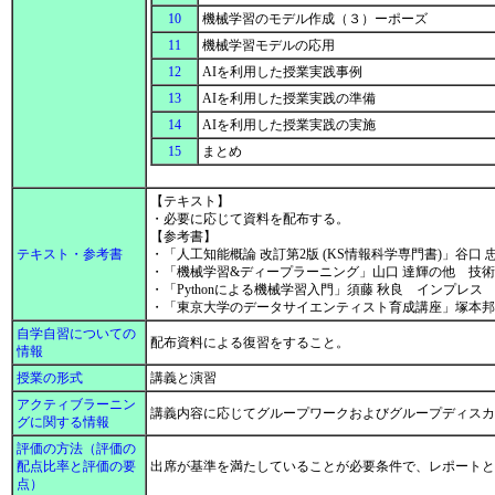
10
機械学習のモデル作成（３）ーポーズ
11
機械学習モデルの応用
12
AIを利用した授業実践事例
13
AIを利用した授業実践の準備
14
AIを利用した授業実践の実施
15
まとめ
【テキスト】
・必要に応じて資料を配布する。
【参考書】
テキスト・参考書
・「人工知能概論 改訂第2版 (KS情報科学専門書)」谷口
・「機械学習&ディープラーニング」山口 達輝の他 技
・「Pythonによる機械学習入門」須藤 秋良 インプレス
・「東京大学のデータサイエンティスト育成講座」塚本
自学自習についての
配布資料による復習をすること。
情報
授業の形式
講義と演習
アクティブラーニン
講義内容に応じてグループワークおよびグループディス
グに関する情報
評価の方法（評価の
配点比率と評価の要
出席が基準を満たしていることが必要条件で、レポートと
点）