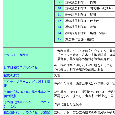
9
器物課題制作１（構想）
10
器物課題制作２（陶表現への試み
11
器物課題制作３（展開）
12
器物課題制作４（仕上げ）
13
器物課題制作５（装飾）
14
器物課題制作６（施釉・窯詰）
15
課題制作合評（鑑賞）
・参考書等については適宜紹介するが、図
テキスト・参考書
「オブジェ焼き 八木一夫陶芸随筆」講
・展覧会、美術館等の情報を適宜紹介する
各工程の作業に適した土の状態を知ること
自学自習についての情報
を把握し、制作を進める必要がある。
授業の形式
実習
アクティブラーニングに関する情
発想から展開、鑑賞に至る制作活動の各プ
報
評価の方法（評価の配点比率と評
成形基礎（20％）、課題制作（60%)、授業
価の要点）
課題をすべて提出し、出席率2/3以上を、
その他（授業アンケートへのコメ
作業に適した服装等
ント含む）
担当講師についての情報（実務経
芸術大学および公立高校での教員経験があ