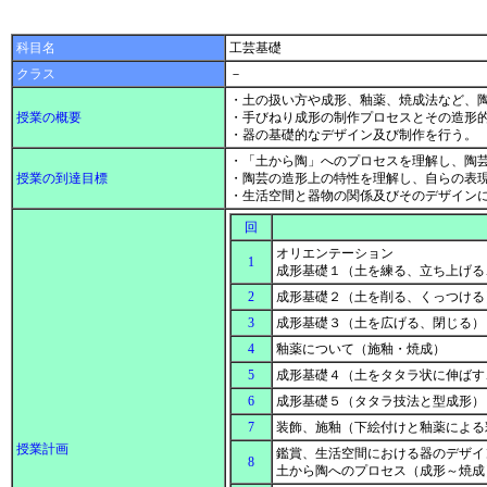
科目名
工芸基礎
クラス
－
・土の扱い方や成形、釉薬、焼成法など、
授業の概要
・手びねり成形の制作プロセスとその造形
・器の基礎的なデザイン及び制作を行う。
・「土から陶」へのプロセスを理解し、陶
授業の到達目標
・陶芸の造形上の特性を理解し、自らの表
・生活空間と器物の関係及びそのデザイン
回
オリエンテーション
1
成形基礎１（土を練る、立ち上げ
2
成形基礎２（土を削る、くっつけ
3
成形基礎３（土を広げる、閉じる
4
釉薬について（施釉・焼成）
5
成形基礎４（土をタタラ状に伸ば
6
成形基礎５（タタラ技法と型成形
7
装飾、施釉（下絵付けと釉薬によ
授業計画
鑑賞、生活空間における器のデザイ
8
土から陶へのプロセス（成形～焼