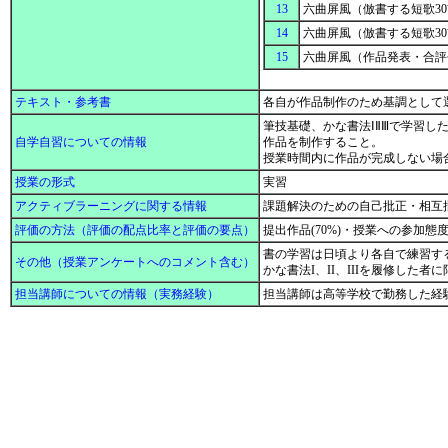
13
六曲屏風（倣書する短歌3
14
六曲屏風（倣書する短歌3
15
六曲屏風（作品発表・合
テキスト・参考書
各自が作品制作のため基調として
筆技基礎、かな書法ⅠⅡⅢで学習
自学自習についての情報
作品を制作すること。
授業時間内に作品が完成しない場
授業の形式
実習
アクティブラーニングに関する情報
課題解決のための自己批正・相互
評価の方法（評価の配点比率と評価の要点）
提出作品(70%)・授業への参加態度(
書の学習は日頃より各自で練習す
その他（授業アンケートへのコメント含む）
かな書法I、II、IIIを履修した者
担当講師についての情報（実務経験）
担当講師は高等学校で勤務した経