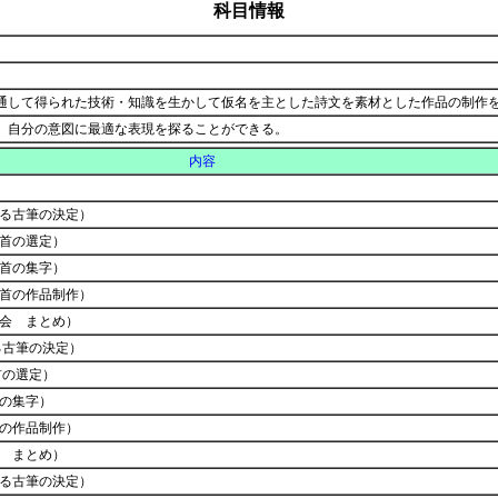
科目情報
通して得られた技術・知識を生かして仮名を主とした詩文を素材とした作品の制作
、自分の意図に最適な表現を探ることができる。
内容
する古筆の決定）
0首の選定）
0首の集字）
0首の作品制作）
評会 まとめ）
る古筆の決定）
首の選定）
首の集字）
首の作品制作）
会 まとめ）
する古筆の決定）