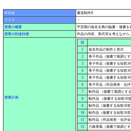
科目名
書道制作II
クラス
－
授業の概要
平安期の仮名古典の臨書・倣書を
授業の到達目標
作品の内容、形式等を考えながら
回
1
仮名作品の制作と形式
2
巻子作品（倣書で基調と
3
巻子作品（倣書する短歌3
4
巻子作品（倣書する短歌3
5
巻子作品（倣書する短歌3
6
巻子作品（作品発表・合
7
帖作品 （倣書で基調とす
授業計画
8
帖作品 （倣書する短歌30
9
帖作品（倣書する短歌30
10
帖作品（倣書する短歌30
11
帖作品（作品発表・合評
12
六曲屏風（倣書で基調と