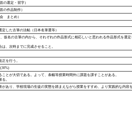
0首の選定・習字）
0首の作品制作）
評会 まとめ）
選定した古筆の法帖（日本名筆選等）
した、仮名の古筆の内から、それぞれの作品形式に相応しいと思われる作品形式を選定
合は、次時までに完成させること。
批正を行う。
30%)
ることが大切である。よって、条幅等授業時間外に課題を課すことがある。
に限る。
験があり、学校現場の生徒の実態を踏まえながら授業をすすめ、より実践的な内容