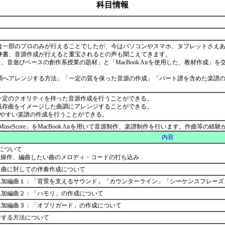
科目情報
一部のプロのみが行えることでしたが、今はパソコンやスマホ、タブレットさえあ
浄書、音源作成が行えると重宝されるとの声も聞こえてきます。
音遊びベースの創作系授業の題材」と「MacBook Airを使用した、教材作成」を交
レンジする方法」「一定の質を保った音源の作成」「パート譜を含めた楽譜の作成」の３項
いて、一定のクオリティを持った音源作成を行うことができる。
いて、既存曲をイメージした曲調にアレンジすることができる。
て、見やすい楽譜の作成を行うことができる。
フト「MuseScore」をMacBook Airを用いて音源制作、楽譜制作を行います。作
内容
について
… 基本操作、編曲したい曲のメロディ・コードの打ち込み
る曲に対しての伴奏作成について
の追加編曲１：「背景を支えるサウンド」「カウンターライン」「シーケンスフレー
の追加編曲２：「ハモリ」の作成について
の追加編曲３：「オブリガード」の作成について
ジする方法について