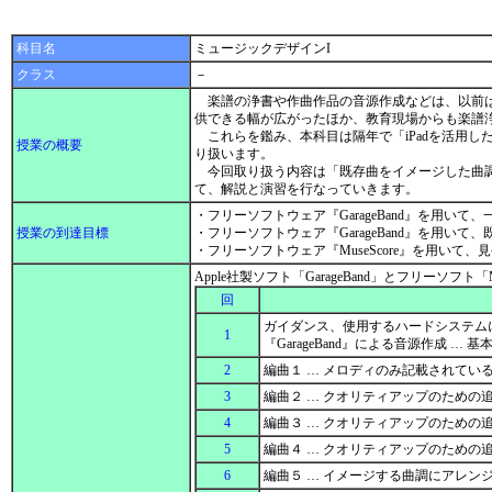
科目名
ミュージックデザインI
クラス
－
楽譜の浄書や作曲作品の音源作成などは、以前は
供できる幅が広がったほか、教育現場からも楽譜
これらを鑑み、本科目は隔年で「iPadを活用した、
授業の概要
り扱います。
今回取り扱う内容は「既存曲をイメージした曲調へア
て、解説と演習を行なっていきます。
・フリーソフトウェア『GarageBand』を用
授業の到達目標
・フリーソフトウェア『GarageBand』を用
・フリーソフトウェア『MuseScore』を用い
Apple社製ソフト「GarageBand」とフリーソ
回
ガイダンス、使用するハードシステム
1
『GarageBand』による音源作成 
2
編曲１ … メロディのみ記載されてい
3
編曲２ … クオリティアップのため
4
編曲３ … クオリティアップのため
5
編曲４ … クオリティアップのため
6
編曲５ … イメージする曲調にアレン