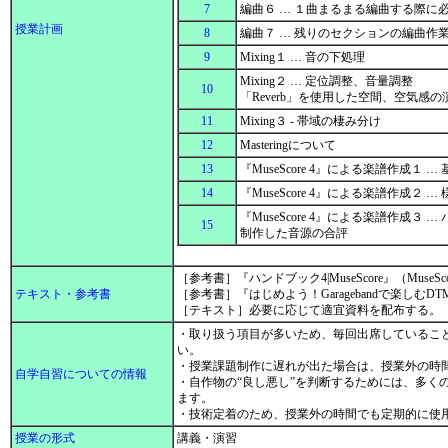
7
編曲６ … １曲まるまる編曲する際
授業計画
8
編曲７ … 残りのセクションの編曲作
9
Mixing１ … 音の下処理
Mixing２ … 定位調整、音量調整
10
「Reverb」を使用した空間、空気感
11
Mixing３ - 帯域の棲み分け
12
Masteringについて
13
『MuseScore 4』による楽譜作成
14
『MuseScore 4』による楽譜作成２
『MuseScore 4』による楽譜作成３
15
制作した音源の合評
［参考書］『ハンドブック4|MuseScore』（Muse
テキスト・参考書
［参考書］『はじめよう！Garagebandで楽しむ
［テキスト］必要に応じて適宜資料を配布する。
・取り扱う項目が多いため、毎回出席しているこ
い。
・授業課題制作に遅れが出た場合は、授業外の時
自学自習についての情報
・自作物の“良し悪し”を判断するためには、多く
ます。
・技術定着のため、授業外の時間でも定期的に使
授業の形式
講義・演習