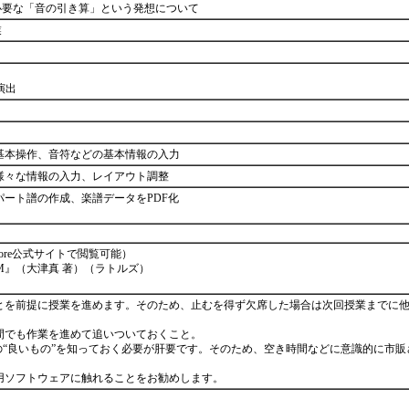
に必要な「音の引き算」という発想について
業
の演出
１ … 基本操作、音符などの基本情報の入力
 … 様々な情報の入力、レイアウト調整
 … パート譜の作成、楽譜データをPDF化
Score公式サイトで閲覧可能）
DTM』（大津真 著）（ラトルズ）
とを前提に授業を進めます。そのため、止むを得ず欠席した場合は次回授業までに
間でも作業を進めて追いついておくこと。
の“良いもの”を知っておく必要が肝要です。そのため、空き時間などに意識的に市
用ソフトウェアに触れることをお勧めします。