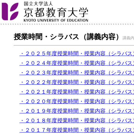
授業時間・シラバス（講義内容）
講義
・２０２５年度授業時間・授業内容（シラバス
・２０２４年度授業時間・授業内容（シラバス
・２０２３年度授業時間・授業内容（シラバス
・２０２２年度授業時間・授業内容（シラバス
・２０２１年度授業時間・授業内容（シラバス
・２０２０年度授業時間・授業内容（シラバス
・２０１９年度授業時間・授業内容（シラバス
・２０１８年度授業時間・授業内容（シラバス
・２０１７年度授業時間・授業内容（シラバス